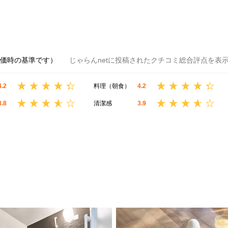
評価時の基準です）
じゃらんnetに投稿されたクチコミ総合評点を表
4.2
料理（朝食）
4.2
3.8
清潔感
3.9