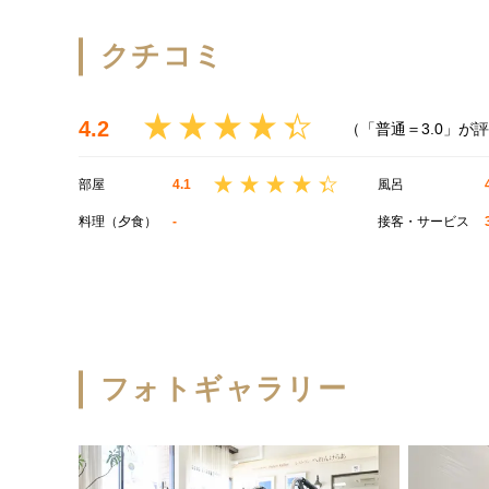
クチコミ
4.2
（「普通＝3.0」が
部屋
4.1
風呂
料理（夕食）
-
接客・サービス
フォトギャラリー