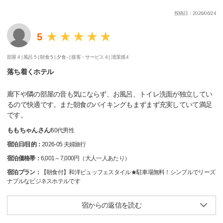
投稿日：2026/06/24
5
部屋 4 |
風呂 5 |
朝食 5 |
夕食 - |
接客・サービス 4 |
清潔感 4
落ち着くホテル
廊下や隣の部屋の音も気にならず、お風呂、トイレ洗面が独立してい
るので快適です。また朝食のバイキングもまずまず充実していて満足
です。
ももちゃんさん
/
60代
男性
宿泊日/目的：
2026-05 夫婦旅行
宿泊価格帯：
6,001～7,000円（大人一人あたり）
宿泊プラン：
【朝食付】和洋ビュッフェスタイル★駐車場無料！シンプルでリーズ
ナブルなビジネスホテルです
宿からの返信を読む