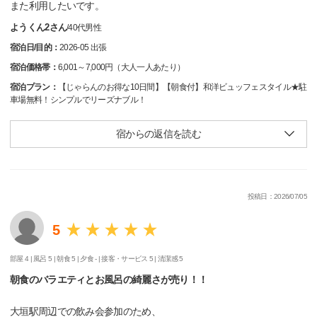
また利用したいです。
ようくん2さん
/
40代
男性
宿泊日/目的：
2026-05 出張
宿泊価格帯：
6,001～7,000円（大人一人あたり）
宿泊プラン：
【じゃらんのお得な10日間】【朝食付】和洋ビュッフェスタイル★駐
車場無料！シンプルでリーズナブル！
宿からの返信を読む
投稿日：2026/07/05
5
部屋 4 |
風呂 5 |
朝食 5 |
夕食 - |
接客・サービス 5 |
清潔感 5
朝食のバラエティとお風呂の綺麗さが売り！！
大垣駅周辺での飲み会参加のため、