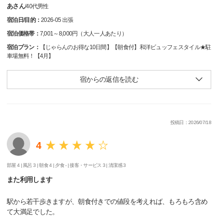
あさん
/
40代
男性
宿泊日/目的：
2026-05 出張
宿泊価格帯：
7,001～8,000円（大人一人あたり）
宿泊プラン：
【じゃらんのお得な10日間】【朝食付】和洋ビュッフェスタイル★駐
車場無料！【4月】
宿からの返信を読む
投稿日：2026/07/18
4
部屋 4 |
風呂 3 |
朝食 4 |
夕食 - |
接客・サービス 3 |
清潔感 3
また利用します
駅から若干歩きますが、朝食付きでの値段を考えれば、もろもろ含め
て大満足でした。