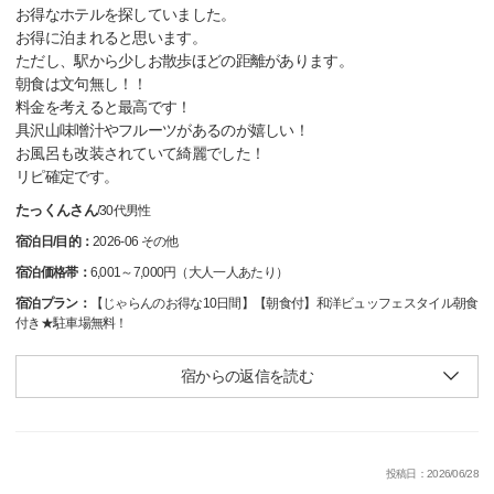
お得なホテルを探していました。
お得に泊まれると思います。
ただし、駅から少しお散歩ほどの距離があります。
朝食は文句無し！！
料金を考えると最高です！
具沢山味噌汁やフルーツがあるのが嬉しい！
お風呂も改装されていて綺麗でした！
リピ確定です。
たっくんさん
/
30代
男性
宿泊日/目的：
2026-06 その他
宿泊価格帯：
6,001～7,000円（大人一人あたり）
宿泊プラン：
【じゃらんのお得な10日間】【朝食付】和洋ビュッフェスタイル朝食
付き★駐車場無料！
宿からの返信を読む
投稿日：2026/06/28