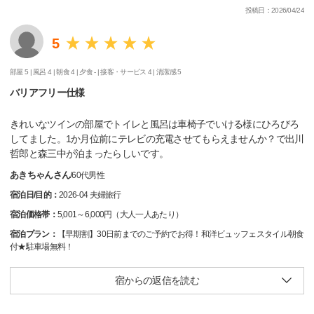
投稿日：2026/04/24
5
部屋 5 |
風呂 4 |
朝食 4 |
夕食 - |
接客・サービス 4 |
清潔感 5
バリアフリー仕様
きれいなツインの部屋でトイレと風呂は車椅子でいける様にひろびろ
してました。1か月位前にテレビの充電させてもらえませんか？で出川
哲郎と森三中が泊まったらしいです。
あきちゃんさん
/
60代
男性
宿泊日/目的：
2026-04 夫婦旅行
宿泊価格帯：
5,001～6,000円（大人一人あたり）
宿泊プラン：
【早期割】30日前までのご予約でお得！和洋ビュッフェスタイル朝食
付★駐車場無料！
宿からの返信を読む