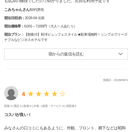
も込みの値段でしたので助かりました。次回も利用予定です
こみちゃんさん
/
60代
男性
宿泊日/目的：
2026-04 出張
宿泊価格帯：
6,001～7,000円（大人一人あたり）
宿泊プラン：
【朝食付】和洋ビュッフェスタイル★駐車場無料！シンプルでリーズ
ナブルなビジネスホテルです
宿からの返信を読む
投稿日：2026/06/01
4
部屋 4 |
風呂 4 |
朝食 4 |
夕食 - |
接客・サービス 4 |
清潔感 4
コスパが良い！
みなさんの口コミにもあるように、外観、フロント、廊下などは昭和