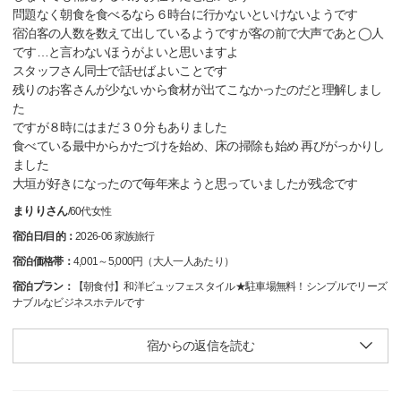
問題なく朝食を食べるなら６時台に行かないといけないようです
宿泊客の人数を数えて出しているようですが客の前で大声であと◯人
です…と言わないほうがよいと思いますよ
スタッフさん同士で話せばよいことです
残りのお客さんが少ないから食材が出てこなかったのだと理解しまし
た
ですが８時にはまだ３０分もありました
食べている最中からかたづけを始め、床の掃除も始め 再びがっかりし
ました
大垣が好きになったので毎年来ようと思っていましたが残念です
まりりさん
/
60代
女性
宿泊日/目的：
2026-06 家族旅行
宿泊価格帯：
4,001～5,000円（大人一人あたり）
宿泊プラン：
【朝食付】和洋ビュッフェスタイル★駐車場無料！シンプルでリーズ
ナブルなビジネスホテルです
宿からの返信を読む