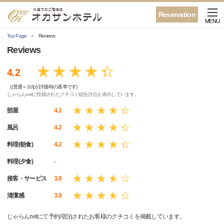
Reservation
MENU
Top Page
Reviews
Reviews
4.2
（[普通＝3.0]が評価時の基準です)
じゃらんnetに投稿されたクチコミ総合評点を表示しています。
部屋
4.1
風呂
4.2
料理(朝食)
4.2
料理(夕食)
-
接客・サービス
3.8
清潔感
3.9
じゃらんnetにて予約/宿泊されたお客様のクチコミを掲載しています。