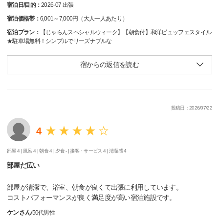
宿泊日/目的：
2026-07 出張
宿泊価格帯：
6,001～7,000円（大人一人あたり）
宿泊プラン：
【じゃらんスペシャルウィーク】【朝食付】和洋ビュッフェスタイル
★駐車場無料！シンプルでリーズナブルな
宿からの返信を読む
投稿日：2026/07/22
4
部屋 4 |
風呂 4 |
朝食 4 |
夕食 - |
接客・サービス 4 |
清潔感 4
部屋だ広い
部屋が清潔で、浴室、朝食が良くて出張に利用しています。
コストパフォーマンスが良く満足度が高い宿泊施設です。
ケンさん
/
50代
男性