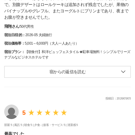
で。別腹デザートはロールケーキは追加されず残念でしたが、果物の
パイナップルやグレフル、またヨーグルトにプリンまであり、夜まで
お腹が空きませんでした。
飛翔さん
/
50代
男性
宿泊日/目的：
2026-05 夫婦旅行
宿泊価格帯：
5,001～6,000円（大人一人あたり）
宿泊プラン：
【朝食付】和洋ビュッフェスタイル★駐車場無料！シンプルでリーズ
ナブルなビジネスホテルです
宿からの返信を読む
投稿日：2026/05/05
5
部屋 5 |
風呂 5 |
朝食 5 |
夕食 - |
接客・サービス 5 |
清潔感 5
最高でした