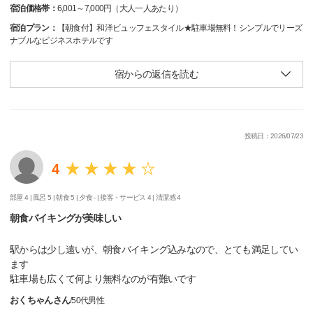
宿泊価格帯：
6,001～7,000円（大人一人あたり）
宿泊プラン：
【朝食付】和洋ビュッフェスタイル★駐車場無料！シンプルでリーズ
ナブルなビジネスホテルです
宿からの返信を読む
投稿日：2026/07/23
4
部屋 4 |
風呂 5 |
朝食 5 |
夕食 - |
接客・サービス 4 |
清潔感 4
朝食バイキングが美味しい
駅からは少し遠いが、朝食バイキング込みなので、とても満足してい
ます
駐車場も広くて何より無料なのが有難いです
おくちゃんさん
/
50代
男性