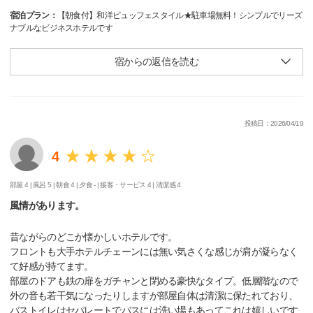
宿泊プラン：
【朝食付】和洋ビュッフェスタイル★駐車場無料！シンプルでリーズ
ナブルなビジネスホテルです
宿からの返信を読む
投稿日：2026/04/19
4
部屋 4 |
風呂 5 |
朝食 4 |
夕食 - |
接客・サービス 4 |
清潔感 4
風情があります。
昔ながらのどこか懐かしいホテルです。
フロントも大手ホテルチェーンには無い気さくな感じが肩が凝らなく
て好感が持てます。
部屋のドアも鉄の扉をガチャンと閉める豪快なタイプ。低層階なので
外の音も若干気になったりしますが部屋自体は清潔に保たれており、
バストイレはセパレートでバスには洗い場もあってこれは嬉しいです