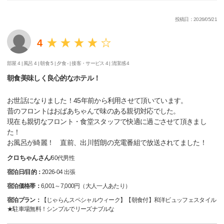
投稿日：2026/05/21
4
部屋 4 |
風呂 4 |
朝食 5 |
夕食 - |
接客・サービス 4 |
清潔感 4
朝食美味しく良心的なホテル！
お世話になりました！45年前から利用させて頂いています。
昔のフロントはおばあちゃんで味のある親切対応でした。
現在も親切なフロント・食堂スタッフで快適に過ごさせて頂きまし
た！
お風呂が綺麗！ 直前、出川哲朗の充電番組で放送されてました！
クロちゃんさん
/
60代
男性
宿泊日/目的：
2026-04 出張
宿泊価格帯：
6,001～7,000円（大人一人あたり）
宿泊プラン：
【じゃらんスペシャルウィーク】【朝食付】和洋ビュッフェスタイル
★駐車場無料！シンプルでリーズナブルな