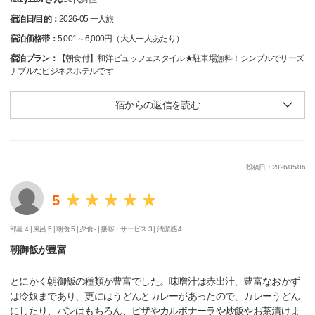
宿泊日/目的：
2026-05 一人旅
宿泊価格帯：
5,001～6,000円（大人一人あたり）
宿泊プラン：
【朝食付】和洋ビュッフェスタイル★駐車場無料！シンプルでリーズ
ナブルなビジネスホテルです
宿からの返信を読む
投稿日：2026/05/06
5
部屋 4 |
風呂 5 |
朝食 5 |
夕食 - |
接客・サービス 3 |
清潔感 4
朝御飯が豊富
とにかく朝御飯の種類が豊富でした。味噌汁は赤出汁、豊富なおかず
は冷奴まであり、更にはうどんとカレーがあったので、カレーうどん
にしたり、パンはもちろん、ピザやカルボナーラや炒飯やお茶漬けま