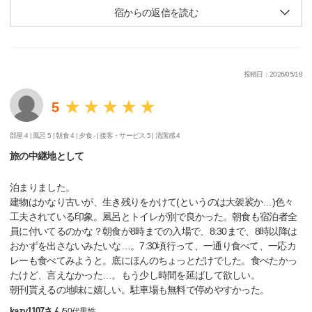
宿からの返信を読む
投稿日：2026/05/18
5
部屋 4 |
風呂 5 |
朝食 4 |
夕食 - |
接客・サービス 5 |
清潔感 4
旅の中継地として
泊まりました。
建物はかなり古いが、生き残りをかけて(というのは大袈裟か…)色々
工夫されている印象。風呂とトイレが別で良かった。朝食も宿泊者全
員に付いてるのかな？朝食が8時までの入場で、8:30まで、8時以降は
おかずを出さないみたいな…。7:30頃行って、一通り食べて、一応カ
レーも食べてみようと。底にほんのちょっとだけでした。食べたかっ
たけど、言えなかった…。もう少し時間を延ばして欲しい。
朝刊貰えるの地味に嬉しい。駐車場も無料で停めやすかった。
kazy1107さん
/
50代
男性