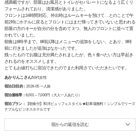
感満載ですが、部屋はお風呂とトイレがセパレートになるよう広くリ
フォームされており、清潔感がありました。
フロントは24時間対応、外出時はルームキーを預けて…とのことで午
前2時にホテルに戻るとフロントにはまだ帰ってきていないと思われる
部屋の方のキーが自分の分を含めて３つ、無人のフロントに並べて置
かれていました。
朝食は8時半まで。8時以降はメニューの追加をしない、とあり、8時
前に行きましたが追加はなかったです。
残ったものでお腹は充分満たされましたが、色々食べたい方は早起き
されるのをオススメします。
とてもお値打ちに宿泊できたのでまた利用さていただきたいです。
あかりんこさん
/
50代
女性
宿泊日/目的：
2026-05 一人旅
宿泊価格帯：
6,001～7,000円（大人一人あたり）
宿泊プラン：
【朝食付】和洋ビュッフェスタイル★駐車場無料！シンプルでリーズ
ナブルなビジネスホテルです
宿からの返信を読む