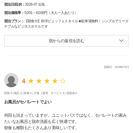
宿泊日/目的：
2026-07 出張
宿泊価格帯：
5,001～6,000円（大人一人あたり）
宿泊プラン：
【朝食付】和洋ビュッフェスタイル★駐車場無料！シンプルでリーズ
ナブルなビジネスホテルです
宿からの返信を読む
投稿日：2026/07/22
4
部屋 4 |
風呂 4 |
朝食 4 |
夕食 - |
接客・サービス 4 |
清潔感 4
お風呂がセパレートでよい
何回も泊まっていますが、ユニットバスではなく、セパレートの家み
たいなお風呂と脱衣洗面も広く快適です。
朝食も種類もたくさんあり美味しいです。