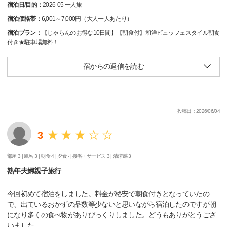
宿泊日/目的：
2026-05 一人旅
宿泊価格帯：
6,001～7,000円（大人一人あたり）
宿泊プラン：
【じゃらんのお得な10日間】【朝食付】和洋ビュッフェスタイル朝食
付き★駐車場無料！
宿からの返信を読む
投稿日：2026/06/04
3
部屋 3 |
風呂 3 |
朝食 4 |
夕食 - |
接客・サービス 3 |
清潔感 3
熟年夫婦親子旅行
今回初めて宿泊をしました。料金が格安で朝食付きとなっていたの
で、出ているおかずの品数等少ないと思いながら宿泊したのですが朝
になり多くの食べ物がありびっくりしました。どうもありがとうござ
いました。