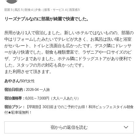
部屋 5 |
風呂 5 |
朝食 4 |
夕食 - |
接客・サービス 4 |
清潔感 5
リーズナブルなのに部屋が綺麗で快適でした。
所用があり1人で宿泊しました。新しいホテルではないものの、部屋の
中はリフォームしたみたいでテレビが大きく、お風呂は洗い場と浴室
がセパレート、トイレと洗面台も広かったです。デスク隣にドレッサ
ーがあり快適でした。朝食も種類豊富で、ラザニアや一口サイズのピ
ザ、プリンまでありました。ホテル隣にドラッグストアがあり便利で
した。スタッフの方の対応も良かったです。
また利用させて頂きます。
あやさん
/
50代
女性
宿泊日/目的：
2026-04 一人旅
宿泊価格帯：
6,001～7,000円（大人一人あたり）
宿泊プラン：
【早期割】30日前までのご予約でお得！和洋ビュッフェスタイル朝食
付★駐車場無料！
宿からの返信を読む