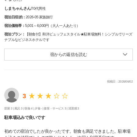
しまちゃんさん
/
70代
男性
宿泊日/目的：
2026-05 家族旅行
宿泊価格帯：
5,001～6,000円（大人一人あたり）
宿泊プラン：
【朝食付】和洋ビュッフェスタイル★駐車場無料！シンプルでリーズ
ナブルなビジネスホテルです
宿からの返信を読む
投稿日：2026/06/02
3
部屋 3 |
風呂 3 |
朝食 4 |
夕食 - |
接客・サービス 3 |
清潔感 3
駐車場込みで良いです
初めての宿泊でしたが良かったです。朝食も満足できました。駐車場