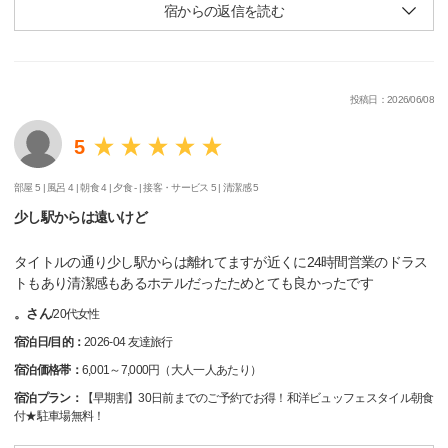
宿からの返信を読む
投稿日：2026/06/08
5
部屋 5 |
風呂 4 |
朝食 4 |
夕食 - |
接客・サービス 5 |
清潔感 5
少し駅からは遠いけど
タイトルの通り少し駅からは離れてますが近くに24時間営業のドラス
トもあり清潔感もあるホテルだったためとても良かったです
。さん
/
20代
女性
宿泊日/目的：
2026-04 友達旅行
宿泊価格帯：
6,001～7,000円（大人一人あたり）
宿泊プラン：
【早期割】30日前までのご予約でお得！和洋ビュッフェスタイル朝食
付★駐車場無料！