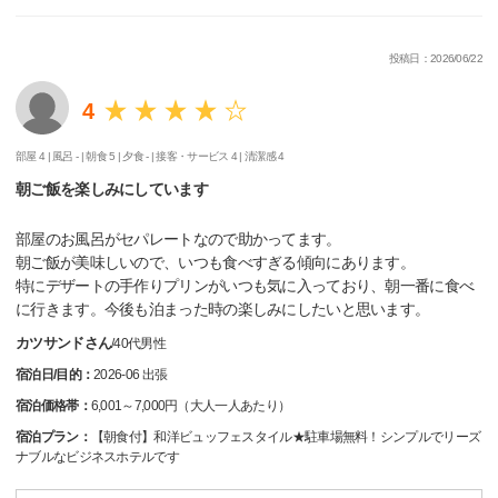
投稿日：2026/06/22
4
部屋 4 |
風呂 - |
朝食 5 |
夕食 - |
接客・サービス 4 |
清潔感 4
朝ご飯を楽しみにしています
部屋のお風呂がセパレートなので助かってます。
朝ご飯が美味しいので、いつも食べすぎる傾向にあります。
特にデザートの手作りプリンがいつも気に入っており、朝一番に食べ
に行きます。今後も泊まった時の楽しみにしたいと思います。
カツサンドさん
/
40代
男性
宿泊日/目的：
2026-06 出張
宿泊価格帯：
6,001～7,000円（大人一人あたり）
宿泊プラン：
【朝食付】和洋ビュッフェスタイル★駐車場無料！シンプルでリーズ
ナブルなビジネスホテルです