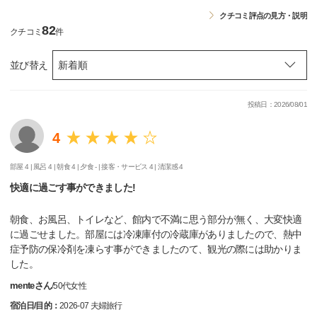
クチコミ評点の見方・説明
82
クチコミ
件
並び替え
投稿日：2026/08/01
4
部屋 4 |
風呂 4 |
朝食 4 |
夕食 - |
接客・サービス 4 |
清潔感 4
快適に過ごす事ができました!
朝食、お風呂、トイレなど、館内で不満に思う部分が無く、大変快適
に過ごせました。部屋には冷凍庫付の冷蔵庫がありましたので、熱中
症予防の保冷剤を凍らす事ができましたのて、観光の際には助かりま
した。
menteさん
/
50代
女性
宿泊日/目的：
2026-07 夫婦旅行