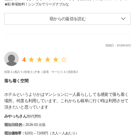
★駐車場無料！シンプルでリーズナブルな
宿からの返信を読む
投稿日：2026/04/20
4
部屋 4 |
風呂 5 |
朝食 3 |
夕食 - |
接客・サービス 4 |
清潔感 3
落ち着く空間
ホテルというよりかはマンションに一人暮らししてる感覚で落ち着く
場所。何度も利用しています。これからも岐阜に行く時は利用させて
頂きたいと思っています
みやっちさん
/
30代
男性
宿泊日/目的：
2026-03 出張
宿泊価格帯：
6,001～7,000円（大人一人あたり）