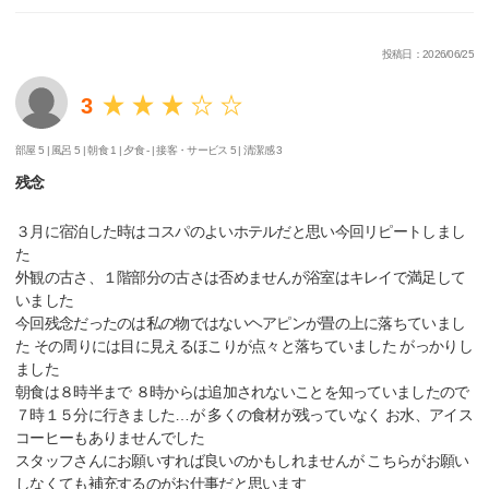
投稿日：2026/06/25
3
部屋 5 |
風呂 5 |
朝食 1 |
夕食 - |
接客・サービス 5 |
清潔感 3
残念
３月に宿泊した時はコスパのよいホテルだと思い今回リピートしまし
た
外観の古さ、１階部分の古さは否めませんが浴室はキレイで満足して
いました
今回残念だったのは私の物ではないヘアピンが畳の上に落ちていまし
た その周りには目に見えるほこりが点々と落ちていました がっかりし
ました
朝食は８時半まで ８時からは追加されないことを知っていましたので
７時１５分に行きました…が 多くの食材が残っていなく お水、アイス
コーヒーもありませんでした
スタッフさんにお願いすれば良いのかもしれませんが こちらがお願い
しなくても補充するのがお仕事だと思います