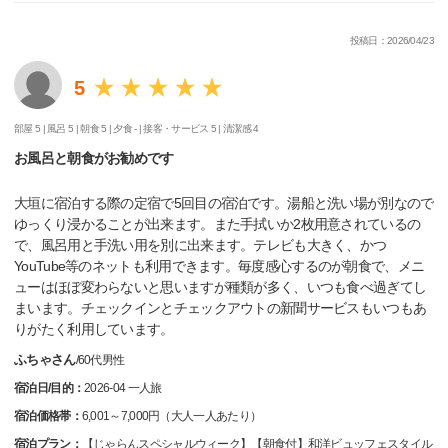
投稿日：2026/04/23
5
部屋 5 |
風呂 5 |
朝食 5 |
夕食 - |
接客・サービス 5 |
清潔感 4
お風呂と朝食がお勧めです
大垣に宿泊する際の定宿で5回目の宿泊です。湯船と洗い場が別なので
ゆっくり浸かることが出来ます。また手拭いか2枚用意されているの
で、風呂用と手洗い用を別に出来ます。テレビも大きく、かつ
YouTube等のネットも利用できます。毎度感心するのが朝食で、メニ
ューはほぼ変わらないと思いますが種類が多く、いつも食べ過ぎてし
まいます。チェックインとチェックアウトの新聞サービスもいつもあ
りがたく利用しています。
ふちゃさん
/
60代
男性
宿泊日/目的：
2026-04 一人旅
宿泊価格帯：
6,001～7,000円（大人一人あたり）
宿泊プラン：
【じゃらんスペシャルウィーク】【朝食付】和洋ビュッフェスタイル