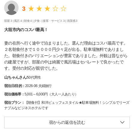
3
部屋 3 |
風呂 4 |
朝食 4 |
夕食 - |
接客・サービス 3 |
清潔感 3
大垣市内のコスパ最高！
妻の在所へ行く途中で泊まりました。選んだ理由はコスパ最高です。
２名朝食付きで１００００円少々足が出る。駐車場無料でありまし
た。朝食付きのバリエーションが豊富でありました。外観は昔ながら
の建屋ですが、部屋の中は綺麗で風呂場はセパレートで良かったで
す。受付の対応が親切でした。
山ちゃんさん
/
50代
男性
宿泊日/目的：
2026-06 夫婦旅行
宿泊価格帯：
5,001～6,000円（大人一人あたり）
宿泊プラン：
【朝食付】和洋ビュッフェスタイル★駐車場無料！シンプルでリーズ
ナブルなビジネスホテルです
宿からの返信を読む