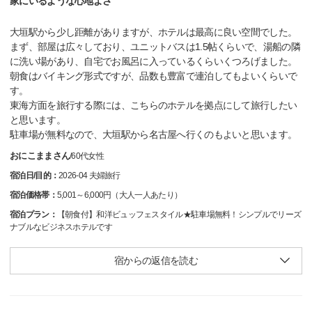
家にいるような心地よさ
大垣駅から少し距離がありますが、ホテルは最高に良い空間でした。
まず、部屋は広々しており、ユニットバスは1.5帖くらいで、湯船の隣
に洗い場があり、自宅でお風呂に入っているくらいくつろげました。
朝食はバイキング形式ですが、品数も豊富で連泊してもよいくらいで
す。
東海方面を旅行する際には、こちらのホテルを拠点にして旅行したい
と思います。
駐車場が無料なので、大垣駅から名古屋へ行くのもよいと思います。
おにこままさん
/
60代
女性
宿泊日/目的：
2026-04 夫婦旅行
宿泊価格帯：
5,001～6,000円（大人一人あたり）
宿泊プラン：
【朝食付】和洋ビュッフェスタイル★駐車場無料！シンプルでリーズ
ナブルなビジネスホテルです
宿からの返信を読む