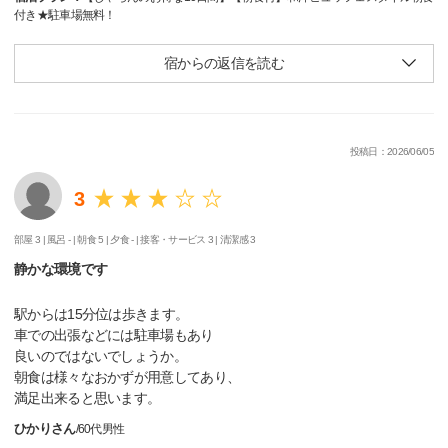
付き★駐車場無料！
宿からの返信を読む
投稿日：2026/06/05
3
部屋 3 |
風呂 - |
朝食 5 |
夕食 - |
接客・サービス 3 |
清潔感 3
静かな環境です
駅からは15分位は歩きます。
車での出張などには駐車場もあり
良いのではないでしょうか。
朝食は様々なおかずが用意してあり、
満足出来ると思います。
ひかりさん
/
60代
男性