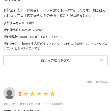
お部屋も広く、お風呂とトイレも別で使いやすかったです。朝ごはん
もビュッフェ形式で好きなものを食べることが出来ました。
よだまんさん
/
30代
男性
宿泊日/目的：
2026-05 夫婦旅行
宿泊価格帯：
5,001～6,000円（大人一人あたり）
宿泊プラン：
【朝食付】和洋ビュッフェスタイル★駐車場無料！シンプルでリーズ
ナブルなビジネスホテルです
宿からの返信を読む
投稿日：2026/04/24
5
部屋 5 |
風呂 5 |
朝食 5 |
夕食 - |
接客・サービス 5 |
清潔感 5