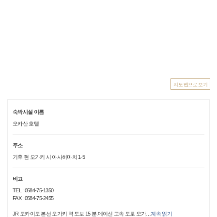
지도 앱으로 보기
숙박시설 이름
오카산 호텔
주소
기후 현 오가키 시 아사히마치 1-5
비고
TEL : 0584-75-1350
FAX : 0584-75-2455
JR 도카이도 본선 오가키 역 도보 15 분.메이신 고속 도로 오가
…
계속 읽기